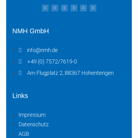
a
n
i
o
i
h
c
s
n
u
n
a
e
t
k
t
g
t
b
a
e
u
s
o
g
d
b
a
o
r
i
e
p
k
a
n
p
-
m
f
NMH GmbH
info@nmh.de
+49 (0) 7572/7619-0
Am Flugplatz 2, 88367 Hohentengen
Links
Impressum
Datenschutz
AGB