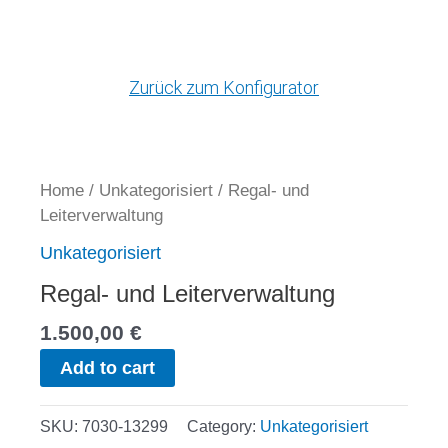
Zum
Inhalt
springen
Zurück zum Konfigurator
Regal-
und
Home
/
Unkategorisiert
/ Regal- und
Leiterverwaltung
Leiterverwaltung
quantity
Unkategorisiert
Regal- und Leiterverwaltung
1.500,00
€
Add to cart
SKU:
7030-13299
Category:
Unkategorisiert