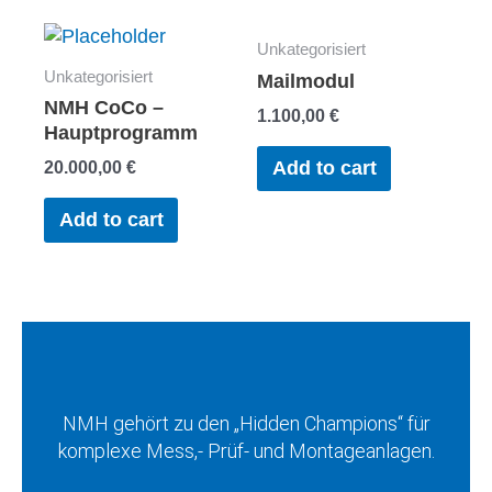
Unkategorisiert
Unkategorisiert
Mailmodul
NMH CoCo –
1.100,00
€
Hauptprogramm
20.000,00
€
Add to cart
Add to cart
NMH gehört zu den „Hidden Champions“ für
komplexe Mess,- Prüf- und Montageanlagen.
F
I
L
Y
X
W