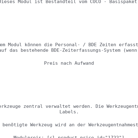
Dieses Modul ist Bestandteil vom COCO - Basispaket
Zeiten nachtragen
em Modul können die Personal- / BDE Zeiten erfass
auf das bestehende BDE-Zeiterfassungs-System (wenn
Preis nach Aufwand
Werkzeugverwaltung
erkzeuge zentral verwaltet werden. Die Werkzeugent
Labels.
 benötigte Werkzeug wird an der Werkzeugentnahmes
Modulpreis: [cl_product_price id="1722"]